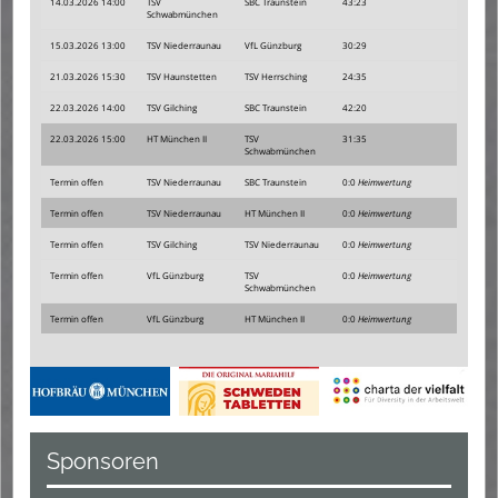
14.03.2026 14:00
TSV
SBC Traunstein
43:23
Schwabmünchen
15.03.2026 13:00
TSV Niederraunau
VfL Günzburg
30:29
21.03.2026 15:30
TSV Haunstetten
TSV Herrsching
24:35
22.03.2026 14:00
TSV Gilching
SBC Traunstein
42:20
22.03.2026 15:00
HT München II
TSV
31:35
Schwabmünchen
Termin offen
TSV Niederraunau
SBC Traunstein
0:0
Heimwertung
Termin offen
TSV Niederraunau
HT München II
0:0
Heimwertung
Termin offen
TSV Gilching
TSV Niederraunau
0:0
Heimwertung
Termin offen
VfL Günzburg
TSV
0:0
Heimwertung
Schwabmünchen
Termin offen
VfL Günzburg
HT München II
0:0
Heimwertung
Sponsoren