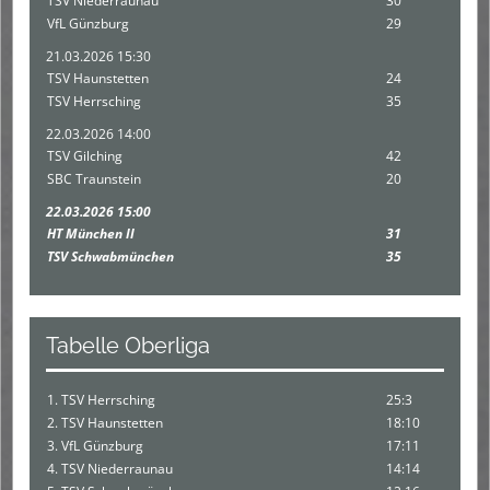
TSV Niederraunau
30
VfL Günzburg
29
21.03.2026 15:30
TSV Haunstetten
24
TSV Herrsching
35
22.03.2026 14:00
TSV Gilching
42
SBC Traunstein
20
22.03.2026 15:00
HT München II
31
TSV Schwabmünchen
35
Tabelle Oberliga
1. TSV Herrsching
25:3
2. TSV Haunstetten
18:10
3. VfL Günzburg
17:11
4. TSV Niederraunau
14:14