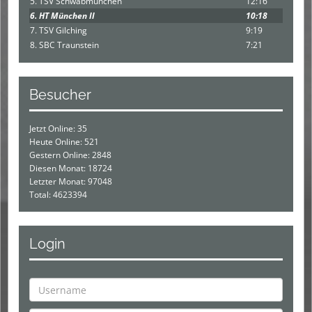
5. TSV Schwabmünchen
12:16
6. HT München II
10:18
7. TSV Gilching
9:19
8. SBC Traunstein
7:21
Besucher
Jetzt Online: 35
Heute Online: 521
Gestern Online: 2848
Diesen Monat: 18724
Letzter Monat: 97048
Total: 4623394
Login