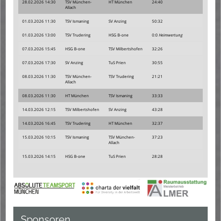
28.02.2026 14:30
TSV München-
HT München
24:40
Allach
01.03.2026 11:30
TSV Ismaning
SV Anzing
50:32
01.03.2026 13:00
TSV Trudering
HSG B-one
0:0
Heimwertung
07.03.2026 15:45
HSG B-one
TSV Milbertshofen
32:26
07.03.2026 17:30
SV Anzing
TuS Prien
30:55
08.03.2026 11:30
TSV München-
TSV Trudering
21:21
Allach
08.03.2026 11:30
HT München
TSV Ismaning
33:33
14.03.2026 12:15
TSV Milbertshofen
SV Anzing
43:28
14.03.2026 16:45
TSV Trudering
HT München
32:37
15.03.2026 10:15
TSV Ismaning
TSV München-
37:23
Allach
15.03.2026 14:15
HSG B-one
TuS Prien
28:28
Sponsoren