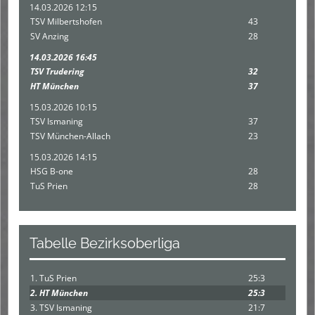
14.03.2026 12:15
TSV Milbertshofen
43
SV Anzing
28
14.03.2026 16:45
TSV Trudering
32
HT München
37
15.03.2026 10:15
TSV Ismaning
37
TSV München-Allach
23
15.03.2026 14:15
HSG B-one
28
TuS Prien
28
Tabelle Bezirksoberliga
1. TuS Prien
25:3
2. HT München
25:3
3. TSV Ismaning
21:7