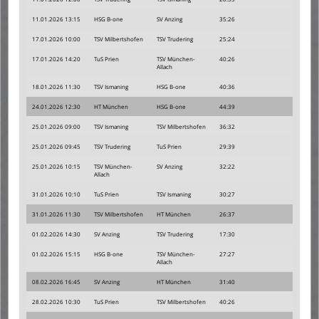
11.01.2026 13:15
HSG B-one
SV Anzing
35:26
17.01.2026 10:00
TSV Milbertshofen
TSV Trudering
25:24
17.01.2026 14:20
TuS Prien
TSV München-
40:26
Allach
18.01.2026 11:30
TSV Ismaning
HSG B-one
40:36
24.01.2026 12:30
HT München
HSG B-one
44:39
25.01.2026 09:00
TSV Ismaning
TSV Milbertshofen
36:32
25.01.2026 09:45
TSV Trudering
TuS Prien
29:39
25.01.2026 10:15
TSV München-
SV Anzing
32:22
Allach
31.01.2026 10:10
TuS Prien
TSV Ismaning
30:27
31.01.2026 11:30
TSV Milbertshofen
HT München
26:37
01.02.2026 14:30
SV Anzing
TSV Trudering
17:30
01.02.2026 15:15
HSG B-one
TSV München-
27:27
Allach
08.02.2026 16:45
SV Anzing
HT München
31:40
28.02.2026 10:30
TuS Prien
TSV Milbertshofen
40:26