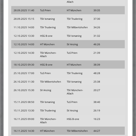
Allach
28.09.2025 11:40
TuS Prien
HT München
39:35
28.09.2025 15:15
TSV Ismaning
TSV Trudering
37:30
11.10.2025 14:00
TSV Trudering
TSV Milbertshofen
34:26
12.10.2025 13:30
HSG B-one
TSV Ismaning
31:32
12.10.2025 14:00
HT München
SV Anzing
46:26
12.10.2025 14:30
TSV München-
TuS Prien
21:39
Allach
18.10.2025 09:30
HSG B-one
HT München
38:39
25.10.2025 17:00
TuS Prien
TSV Trudering
48:28
26.10.2025 11:30
TSV Milbertshofen
TSV Ismaning
25:38
26.10.2025 15:30
SV Anzing
TSV München-
20:27
Allach
15.11.2025 08:50
TSV Ismaning
TuS Prien
38:40
15.11.2025 13:30
TSV Trudering
SV Anzing
26:19
16.11.2025 09:00
TSV München-
HSG B-one
16:23
Allach
16.11.2025 14:30
HT München
TSV Milbertshofen
44:27