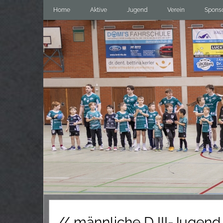
Home
Aktive
Jugend
Verein
Spons
// männliche D III-Jugend