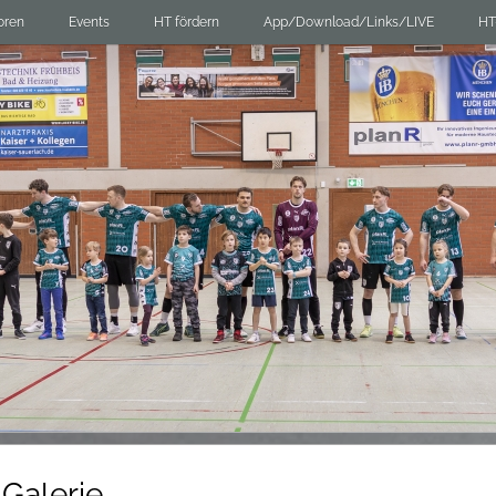
oren
Events
HT fördern
App/Download/Links/LIVE
HT
 Galerie