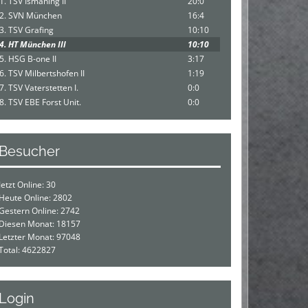
1. TSV Ismaning II
20:0
2. SVN München
16:4
3. TSV Grafing
10:10
4. HT München III
10:10
5. HSG B-one II
3:17
6. TSV Milbertshofen II
1:19
7. TSV Vaterstetten I.
0:0
8. TSV EBE Forst Unit.
0:0
Besucher
Jetzt Online: 30
Heute Online: 2802
Gestern Online: 2742
Diesen Monat: 18157
Letzter Monat: 97048
Total: 4622827
Login