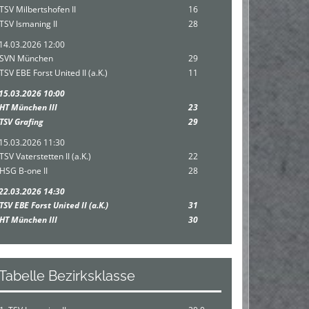
TSV Milbertshofen II
16
TSV Ismaning II
28
14.03.2026 12:00
SVN München
29
TSV EBE Forst United II (a.K.)
11
15.03.2026 10:00
HT München III
23
TSV Grafing
29
15.03.2026 11:30
TSV Vaterstetten II (a.K.)
22
HSG B-one II
28
22.03.2026 14:30
TSV EBE Forst United II (a.K.)
31
HT München III
30
Tabelle Bezirksklasse