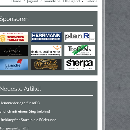
Home
Jugend
männliche D III-Jugend
Galerie
Sponsoren
Neueste Artikel
Heimniederlage für mD3
Endlich mit einem Sieg belohnt!
Umkämpfter Start in die Rückrunde
Toll gespielt, mD3!