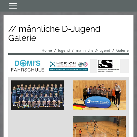
Home
// männliche D-Jugend
Aktive
Galerie
Jugend
Verein
Home
Jugend
männliche D-Jugend
Galerie
Sponsoren
Events
HT fördern
App/Download/Links/LIVE
HT-Shop
Tickets
Sommercamp 2026