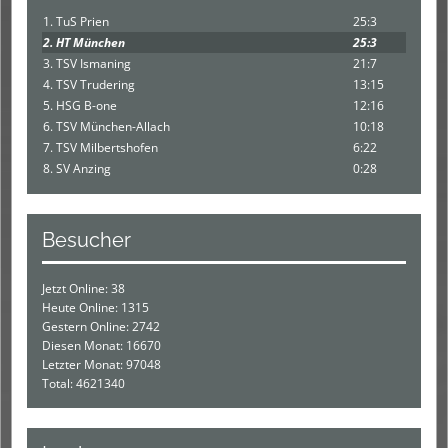
1. TuS Prien
25:3
2. HT München
25:3
3. TSV Ismaning
21:7
4. TSV Trudering
13:15
5. HSG B-one
12:16
6. TSV München-Allach
10:18
7. TSV Milbertshofen
6:22
8. SV Anzing
0:28
Besucher
Jetzt Online: 38
Heute Online: 1315
Gestern Online: 2742
Diesen Monat: 16670
Letzter Monat: 97048
Total: 4621340