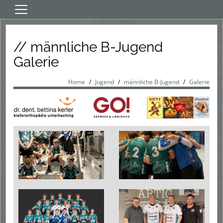
Home
// männliche B-Jugend
Aktive
Galerie
Jugend
Verein
Home
Jugend
männliche B-Jugend
Galerie
Sponsoren
Events
HT fördern
App/Download/Links/LIVE
HT-Shop
Tickets
Sommercamp 2026