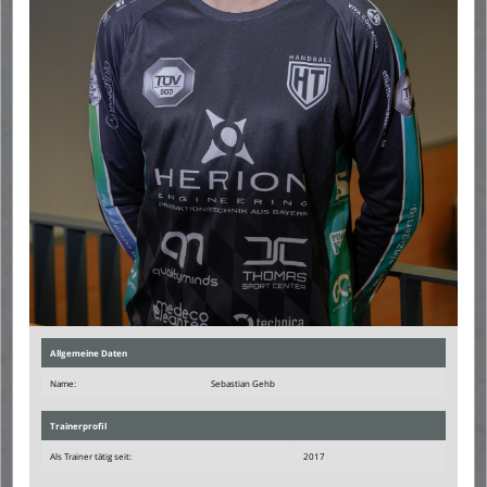
Allgemeine Daten
Name:
Sebastian Gehb
Trainerprofil
Als Trainer tätig seit:
2017