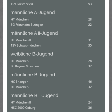
TSV Forstenried
53
männliche A-Jugend
HT München
28
SG Pforzheim-Eutingen
22
männliche A II-Jugend
HT München II
31
TSV Schwabmünchen
35
weibliche B-Jugend
HT München
28
FC Bayern München
32
männliche B-Jugend
HC Erlangen
46
HT München
32
männliche B II-Jugend
HT München II
24
HSC 2000 Coburg
36