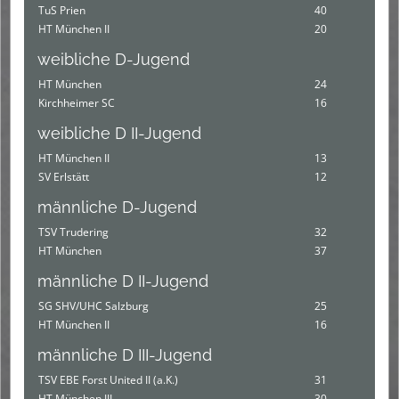
TuS Prien
40
HT München II
20
weibliche D-Jugend
HT München
24
Kirchheimer SC
16
weibliche D II-Jugend
HT München II
13
SV Erlstätt
12
männliche D-Jugend
TSV Trudering
32
HT München
37
männliche D II-Jugend
SG SHV/UHC Salzburg
25
HT München II
16
männliche D III-Jugend
TSV EBE Forst United II (a.K.)
31
HT München III
30