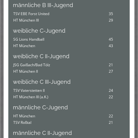
männliche B III-Jugend
TSV EBE Forst United
35
HT München III
29
weibliche C-Jugend
SG Lions Handball
45
HT München
43
weibliche C II-Jugend
JSG Gaißach/Bad Tölz
21
HT München II
27
weibliche C III-Jugend
TSV Vaterstetten II
24
HT München III (a.K.)
22
männliche C-Jugend
HT München
22
TSV Roßtal
21
männliche C II-Jugend