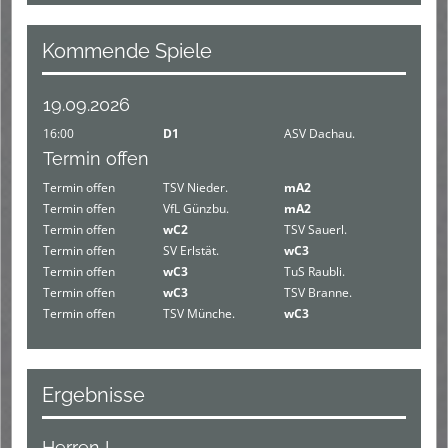
Kommende Spiele
19.09.2026
16:00
D1
ASV Dachau.
Termin offen
Termin offen
TSV Nieder.
mA2
Termin offen
VfL Günzbu.
mA2
Termin offen
wC2
TSV Sauerl.
Termin offen
SV Erlstät.
wC3
Termin offen
wC3
TuS Raubli.
Termin offen
wC3
TSV Branne.
Termin offen
TSV Münche.
wC3
Ergebnisse
Herren I