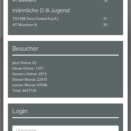
HT München II
16
männliche D III-Jugend
TSV EBE Forst United II (a.K.)
31
HT München III
30
Besucher
Jetzt Online: 62
Heute Online: 1357
Gestern Online: 2915
Diesen Monat: 22475
Letzter Monat: 97048
Total: 4627145
Login