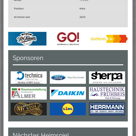
Position:
Kreis
Im Verein seit:
2025
Sponsoren
Nächstes Heimspiel