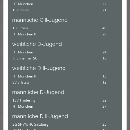
HT München
22
TSV Roßtal
21
männliche C II-Jugend
TuS Prien
40
HT München II
20
weibliche D-Jugend
HT München
24
Kirchheimer SC
16
weibliche D II-Jugend
HT München II
13
SV Erlstätt
12
männliche D-Jugend
TSV Trudering
32
HT München
37
männliche D II-Jugend
SG SHV/UHC Salzburg
25