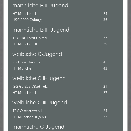
männliche B II-Jugend
HT München II
24
HSC 2000 Coburg
36
männliche B III-Jugend
TSV EBE Forst United
35
HT München III
29
weibliche C-Jugend
SG Lions Handball
45
HT München
43
weibliche C II-Jugend
JSG Gaißach/Bad Tölz
21
HT München II
27
weibliche C III-Jugend
TSV Vaterstetten II
24
HT München III (a.K.)
22
männliche C-Jugend