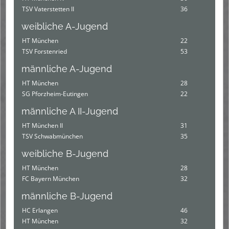
TSV Vaterstetten II
36
weibliche A-Jugend
HT München
22
TSV Forstenried
53
männliche A-Jugend
HT München
28
SG Pforzheim-Eutingen
22
männliche A II-Jugend
HT München II
31
TSV Schwabmünchen
35
weibliche B-Jugend
HT München
28
FC Bayern München
32
männliche B-Jugend
HC Erlangen
46
HT München
32