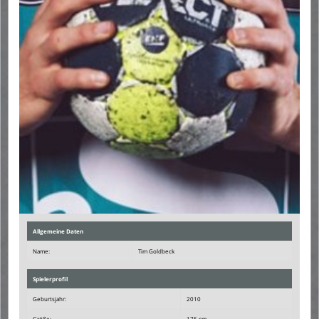
Allgemeine Daten
Name:
Tim Goldbeck
Spielerprofil
Geburtsjahr:
2010
Größe:
175 cm