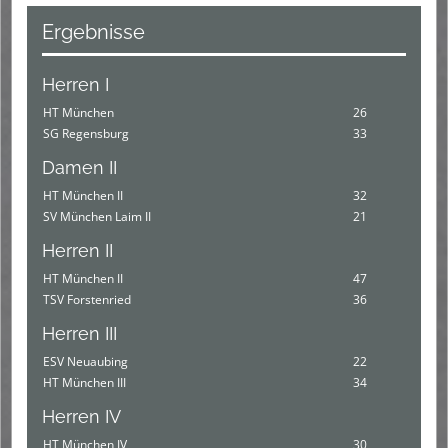
Ergebnisse
Herren I
HT München
26
SG Regensburg
33
Damen II
HT München II
32
SV München Laim II
21
Herren II
HT München II
47
TSV Forstenried
36
Herren III
ESV Neuaubing
22
HT München III
34
Herren IV
HT München IV
30