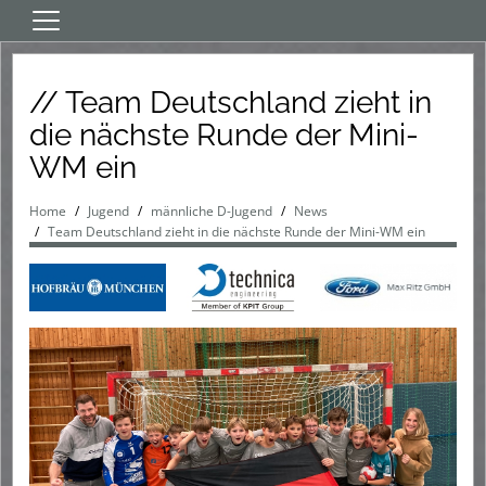
Home
// Team Deutschland zieht in
Aktive
die nächste Runde der Mini-
Jugend
WM ein
Verein
Home
Jugend
männliche D-Jugend
News
Sponsoren
Team Deutschland zieht in die nächste Runde der Mini-WM ein
Events
HT fördern
App/Download/Links/LIVE
HT-Shop
Tickets
Sommercamp 2026