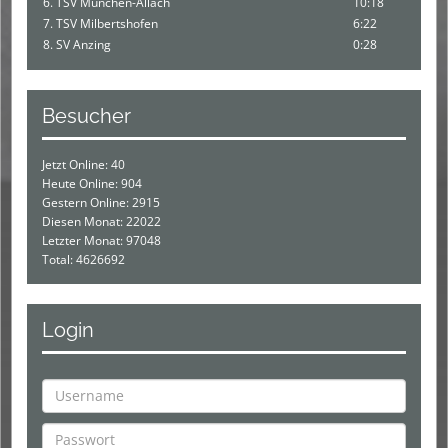
6. TSV München-Allach
10:18
7. TSV Milbertshofen
6:22
8. SV Anzing
0:28
Besucher
Jetzt Online: 40
Heute Online: 904
Gestern Online: 2915
Diesen Monat: 22022
Letzter Monat: 97048
Total: 4626692
Login