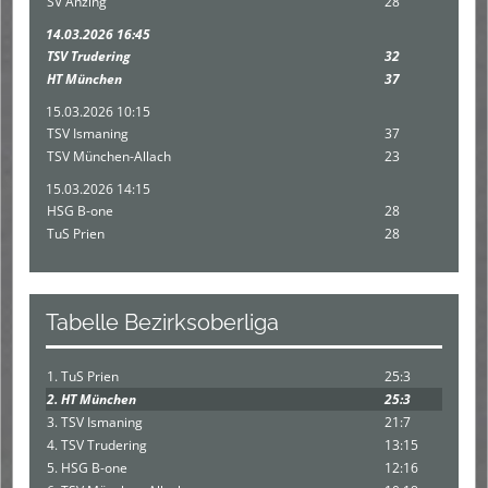
SV Anzing
28
14.03.2026 16:45
TSV Trudering
32
HT München
37
15.03.2026 10:15
TSV Ismaning
37
TSV München-Allach
23
15.03.2026 14:15
HSG B-one
28
TuS Prien
28
Tabelle Bezirksoberliga
1. TuS Prien
25:3
2. HT München
25:3
3. TSV Ismaning
21:7
4. TSV Trudering
13:15
5. HSG B-one
12:16