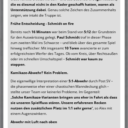
die es diesmal nicht in den Kader geschafft hatten, waren als
Unterstützung dabei
. Genau solche Zeichen des Zusammenhalts
zeigen, wie intakt die Truppe ist.
Frühe Entscheidung - Schmidt on fire
Bereits nach
16 Minuten
war beim Stand von
5:12
der Grundstein
für den Auswärtssieg gelegt.
Paul Schmidt
traf in dieser Phase
zum zweiten Mal ins Schwarze – und blieb über das gesamte Spiel
hinweg treffsicher: Mit insgesamt
10 Toren
avancierte er zum
erfolgreichsten Werfer des Tages. Ob vom Kreis, über Rechtsaußen
oder im schnellen Umschaltspiel –
Schmidt war kaum zu
stoppen
.
Kamikaze-Abwehr? Kein Problem.
Die eigenwillige Interpretation einer
5:1-Abwehr
durch Post SV –
die phasenweise eher einer chaotischen Manndeckung glich –
stellte unser Team vor keinerlei Probleme. Im Gegenteil:
„
Solche Kamikaze-Varianten bringen uns eher in Fahrt als dass
sie unseren Spielfluss stören. Unsere erfahrenen Recken
nutzen den zusätzlichen Platz im 1:1 sehr gerne
“, so Alex mit
einem Augenzwinkern.
Abwehr mit Luft nach oben