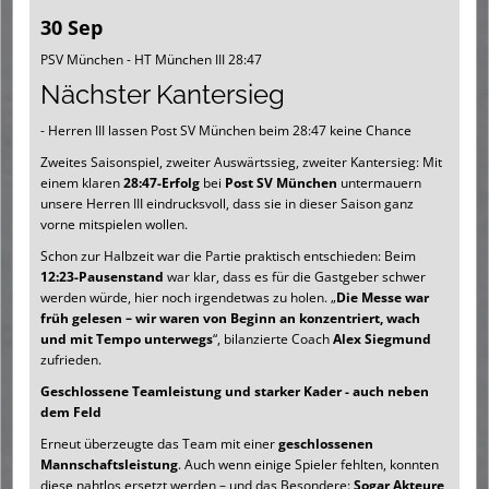
30 Sep
PSV München - HT München III 28:47
Nächster Kantersieg
- Herren III lassen Post SV München beim 28:47 keine Chance
Zweites Saisonspiel, zweiter Auswärtssieg, zweiter Kantersieg: Mit
einem klaren
28:47-Erfolg
bei
Post SV München
untermauern
unsere Herren III eindrucksvoll, dass sie in dieser Saison ganz
vorne mitspielen wollen.
Schon zur Halbzeit war die Partie praktisch entschieden: Beim
12:23-Pausenstand
war klar, dass es für die Gastgeber schwer
werden würde, hier noch irgendetwas zu holen. „
Die Messe war
früh gelesen – wir waren von Beginn an konzentriert, wach
und mit Tempo unterwegs
“, bilanzierte Coach
Alex Siegmund
zufrieden.
Geschlossene Teamleistung und starker Kader - auch neben
dem Feld
Erneut überzeugte das Team mit einer
geschlossenen
Mannschaftsleistung
. Auch wenn einige Spieler fehlten, konnten
diese nahtlos ersetzt werden – und das Besondere:
Sogar Akteure,