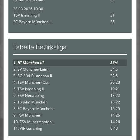
28.03.2026 19:30
TSV Ismaning II
31
FC Bayern München II
38
Tabelle Bezirksliga
1. HT München III
36:4
2. SV München Laim
34:6
3. SG Süd-Blumenau II
32:8
4. TSV München-Ost
20:20
5. TSV Ismaning II
19:21
6. ESV Neuaubing
18:22
7. TS Jahn München
18:22
8. FC Bayern München .
15:25
9. PSV München
14:26
10. TSV Milbertshofen II
14:26
11. VfR Garching
0:40