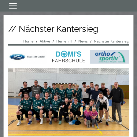
Home
// Nächster Kantersieg
Aktive
Jugend
Home
Aktive
Herren III
News
Nächster Kantersieg
Verein
Sponsoren
Events
HT fördern
App/Download/Links/LIVE
HT-Shop
Tickets
Sommercamp 2026