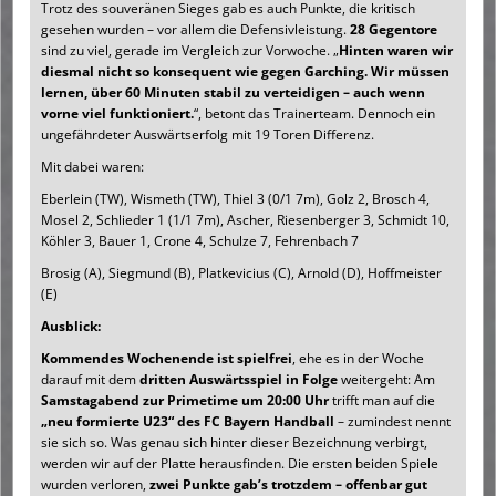
Trotz des souveränen Sieges gab es auch Punkte, die kritisch
gesehen wurden – vor allem die Defensivleistung.
28 Gegentore
sind zu viel, gerade im Vergleich zur Vorwoche. „
Hinten waren wir
diesmal nicht so konsequent wie gegen Garching. Wir müssen
lernen, über 60 Minuten stabil zu verteidigen – auch wenn
vorne viel funktioniert.
“, betont das Trainerteam. Dennoch ein
ungefährdeter Auswärtserfolg mit 19 Toren Differenz.
Mit dabei waren:
Eberlein (TW), Wismeth (TW), Thiel 3 (0/1 7m), Golz 2, Brosch 4,
Mosel 2, Schlieder 1 (1/1 7m), Ascher, Riesenberger 3, Schmidt 10,
Köhler 3, Bauer 1, Crone 4, Schulze 7, Fehrenbach 7
Brosig (A), Siegmund (B), Platkevicius (C), Arnold (D), Hoffmeister
(E)
Ausblick:
Kommendes Wochenende ist spielfrei
, ehe es in der Woche
darauf mit dem
dritten Auswärtsspiel in Folge
weitergeht: Am
Samstagabend zur Primetime um 20:00 Uhr
trifft man auf die
„neu formierte U23“ des FC Bayern Handball
– zumindest nennt
sie sich so. Was genau sich hinter dieser Bezeichnung verbirgt,
werden wir auf der Platte herausfinden. Die ersten beiden Spiele
wurden verloren,
zwei Punkte gab’s trotzdem – offenbar gut