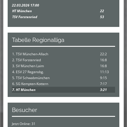
22.03.2026 17:00
HT München
22
TSV Forstenried
53
Tabelle Regionalliga
1. TSV München-Allach
22:2
2. TSV Forstenried
16:8
3. SV München Laim
16:8
4. ESV 27 Regensbg.
11:13
5. TSV Schwabmünchen
9:15
6. SG Kempten-Kottern
7:17
7. HT München
3:21
Besucher
Jetzt Online: 31