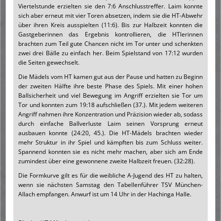
Viertelstunde erzielten sie den 7:6 Anschlusstreffer. Laim konnte
sich aber erneut mit vier Toren absetzen, indem sie die HT-Abwehr
über ihren Kreis ausspielten (11:6). Bis zur Halbzeit konnten die
Gastgeberinnen das Ergebnis kontrollieren, die HTlerinnen
brachten zum Teil gute Chancen nicht im Tor unter und schenkten
zwei drei Bälle zu einfach her. Beim Spielstand von 17:12 wurden
die Seiten gewechselt.
Die Mädels vom HT kamen gut aus der Pause und hatten zu Beginn
der zweiten Hälfte ihre beste Phase des Spiels. Mit einer hohen
Ballsicherheit und viel Bewegung im Angriff erzielten sie Tor um
Tor und konnten zum 19:18 aufschließen (37.). Mit jedem weiteren
Angriff nahmen ihre Konzentration und Präzision wieder ab, sodass
durch einfache Ballverluste Laim seinen Vorsprung erneut
ausbauen konnte (24:20, 45.). Die HT-Mädels brachten wieder
mehr Struktur in ihr Spiel und kämpften bis zum Schluss weiter.
Spannend konnten sie es nicht mehr machen, aber sich am Ende
zumindest über eine gewonnene zweite Halbzeit freuen. (32:28).
Die Formkurve gilt es für die weibliche A-Jugend des HT zu halten,
wenn sie nächsten Samstag den Tabellenführer TSV München-
Allach empfangen. Anwurf ist um 14 Uhr in der Hachinga Halle.