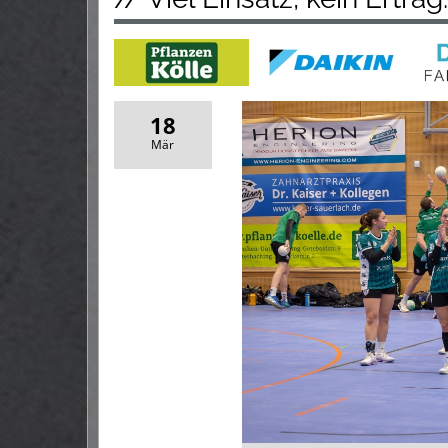
18
Mär