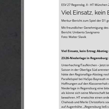
ESV 27 Regensbg. II - HT München 
Viel Einsatz, kein 
Merkur-Bericht zum Spiel der D1 g
Mit freundlicher Genehmigung de
Bericht: Umberto Savignano
Foto: Walter Slavik
Viel Einsatz, kein Ertrag: Abstieg 
23:26-Niederlage in Regensburg:
Unterhaching/Taufkirchen – Jetzt i
Saison in der Oberliga Süd antrete
hätte den Regionalliga-Abstieg noc
Parallelspiel bei HaSpo Bayreuth m
Hoffnungen auf den Klassenerhalt d
Niederlage in Regensburg eine bitte
als könne sich seine Mannschaft be
bewahren. HT erwischte einen ordent
Chahoub und Merle Christoforis sor
auf Augenhöhe. „Regensburg ließ si