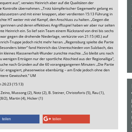
equent aus“, verwies Heinrich aber auf die Qualitäten der
e Kontrolle übernahmen. „Trotz kämpferischer Gegenwehr gelang es
t abzusetzen und mit einer knappen, aber verdienten 15:13 Führung in
hte HT weiter mit viel Kampf, den Anschluss zu halten. „Gegen die
erinnen und deren effektives Angriffsspiel haben wir aber nur selten
mte Heinrich ein. So lief sein Team einem Rückstand von drei bis sechs
war gegen die drohende Niederlage, verkürzte von 21:15 (40.) auf
inrich-Truppe jedoch nicht mehr heran. „Regensburg spielte die Partie
 „Besonders bitter“ fand Heinrich das Unentschieden von Sulzbach, das
in kleines Klassenerhalt-Wunder zunichte machte. „So bleibt uns nach
 zu wenigen Erträgen nur der sportliche Abschied aus der Regionalliga“,
 Suche nach Gründen auf die 60 vorangegangenen Minuten: „Die Partie
afür: engagiert, phasenweise ebenbürtig – am Ende jedoch ohne den
ittere Gewissheit.“ UM
 26:23 (15:13)
no, Mussong (2), Notz (2), B. Steiner, Christoforis (5), Rau (1),
/2), Martin (4), Hicker (1)
teilen
teilen