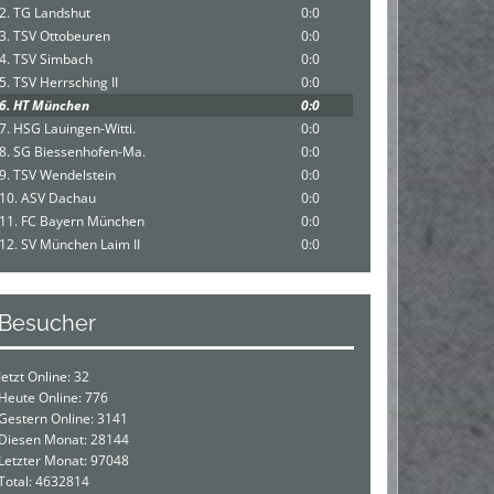
2. TG Landshut
0:0
3. TSV Ottobeuren
0:0
4. TSV Simbach
0:0
5. TSV Herrsching II
0:0
6. HT München
0:0
7. HSG Lauingen-Witti.
0:0
8. SG Biessenhofen-Ma.
0:0
9. TSV Wendelstein
0:0
10. ASV Dachau
0:0
11. FC Bayern München
0:0
12. SV München Laim II
0:0
Besucher
Jetzt Online: 32
Heute Online: 776
Gestern Online: 3141
Diesen Monat: 28144
Letzter Monat: 97048
Total: 4632814