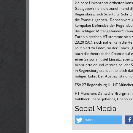
kleinere Unkonzentriertheiten kons
Gastgeberinnen, die zunehmend di
Regensburg, sich Schritt für Schrit
die Pause zu gehen.“ Danach versuc
kompakte Defensive der Regensburg
die richtigen Mittel gefunden“, räu
Toren hinterher. HT stemmte sich z
23:20 (50.), noch näher kam die He
routiniert zu Ende“, so der Coach.
auch die theoretische Chance auf e
einer Saison mit viel Einsatz, aber
bilanzierte er und verwies bei der
in Regensburg steht sinnbildlich d
nötigen Lohn. Der Abstieg ist nun b
ESV 27 Regensburg II – HT München
HT München: Dantscher/Burgmair; Zei
Küblböck, Pieperjohanns, Chahoub (8
Social Media
tweet