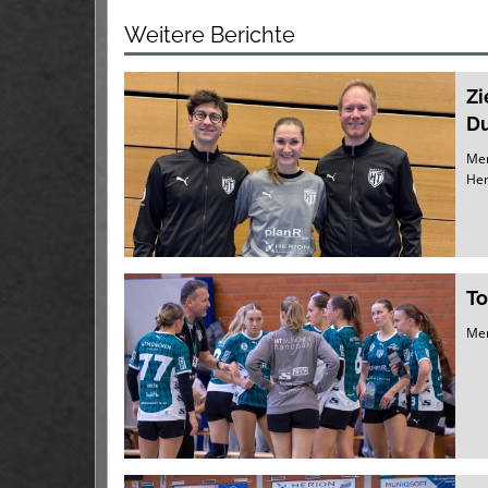
Weitere Berichte
Zi
D
Mer
Her
To
Mer