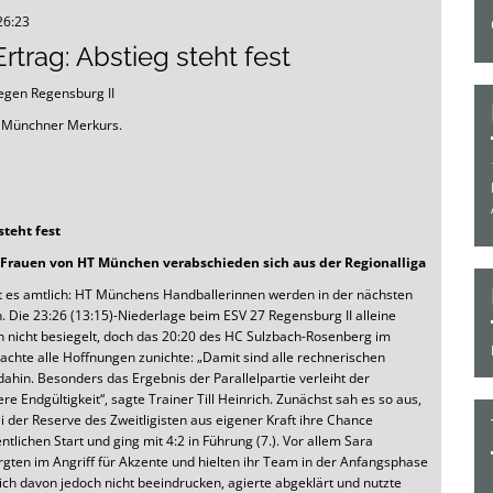
26:23
Ertrag: Abstieg steht fest
egen Regensburg II
s Münchner Merkurs.
steht fest
 Frauen von HT München verabschieden sich aus der Regionalliga
st es amtlich: HT Münchens Handballerinnen werden in der nächsten
n. Die 23:26 (13:15)-Niederlage beim ESV 27 Regensburg II alleine
h nicht besiegelt, doch das 20:20 des HC Sulzbach-Rosenberg im
achte alle Hoffnungen zunichte: „Damit sind alle rechnerischen
ahin. Besonders das Ergebnis der Parallelpartie verleiht der
re Endgültigkeit“, sagte Trainer Till Heinrich. Zunächst sah es so aus,
i der Reserve des Zweitligisten aus eigener Kraft ihre Chance
lichen Start und ging mit 4:2 in Führung (7.). Vor allem Sara
gten im Angriff für Akzente und hielten ihr Team in der Anfangsphase
ch davon jedoch nicht beeindrucken, agierte abgeklärt und nutzte