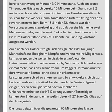
bereits nach wenigen Minuten 3:0 (4.min) stand. Auch ein erstes
Timeout der Gäste nach bereits 10 Minuten beim Stand von 8:2
änderte nichts an der großen Dominanz der Hausherren, die sich
spürbar für die wieder einmal fantastische Unterstützung der Fans
revanchieren wollten. Beim 18:8 in der 22. Minute war der
Vorsprung erstmals zweistellig und es gab bereits hier keine zwei
Meinungen mehr, wer die zwei Punkte heute mitnehmen würde.
Bis zum Halbzeitstand von 25:11 konnte die Führung konstant
ausgebaut werden.
Auch nach der Halbzeit zeigte sich das gleiche Bild. Die junge
Mannschaft aus Bietigheim kämpfte und versuchte ihr Möglichstes,
kam aber gegen die weiterhin diszipliniert auftretende
Heimmannschaft nur selten zum Erfolg. Sehr erfreulich hierbei war
einmal mehr, dass das Trainerteam um Wiggerl Hofmann munter
durchwechseln konnte, ohne dass ein erkennbarer
Leistungsunterschied zu erkennen war. So entwickelte sich bis zum
Ende ein wahres Torfestival, bei dem auch die Gäste aufgrund
einiger, bei diesem Spielstand nachvollziehbarer
Unkonzentriertheiten der HT-Deckung zu mehr Torerfolgen
kamen. Am Ende stand ein ungefährdeter 47:27 Start-Ziel-Sieg auf
der Anzeigetafel.
Die Jungs zeigten über die gesamten 60 Minuten eine klasse