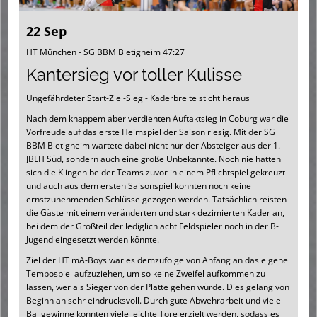
22 Sep
HT München - SG BBM Bietigheim 47:27
Kantersieg vor toller Kulisse
Ungefährdeter Start-Ziel-Sieg - Kaderbreite sticht heraus
Nach dem knappem aber verdienten Auftaktsieg in Coburg war die
Vorfreude auf das erste Heimspiel der Saison riesig. Mit der SG
BBM Bietigheim wartete dabei nicht nur der Absteiger aus der 1.
JBLH Süd, sondern auch eine große Unbekannte. Noch nie hatten
sich die Klingen beider Teams zuvor in einem Pflichtspiel gekreuzt
und auch aus dem ersten Saisonspiel konnten noch keine
ernstzunehmenden Schlüsse gezogen werden. Tatsächlich reisten
die Gäste mit einem veränderten und stark dezimierten Kader an,
bei dem der Großteil der lediglich acht Feldspieler noch in der B-
Jugend eingesetzt werden könnte.
Ziel der HT mA-Boys war es demzufolge von Anfang an das eigene
Tempospiel aufzuziehen, um so keine Zweifel aufkommen zu
lassen, wer als Sieger von der Platte gehen würde. Dies gelang von
Beginn an sehr eindrucksvoll. Durch gute Abwehrarbeit und viele
Ballgewinne konnten viele leichte Tore erzielt werden, sodass es